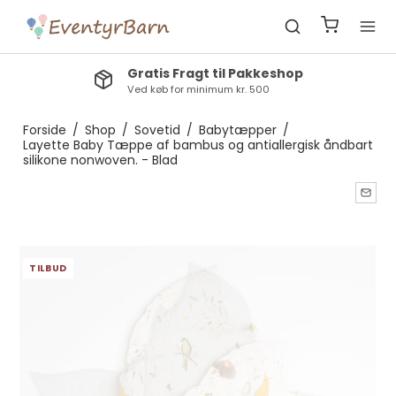
Gratis Fragt til Pakkeshop
Ved køb for minimum kr. 500
Forside
/
Shop
/
Sovetid
/
Babytæpper
/
Layette Baby Tæppe af bambus og antiallergisk åndbart
silikone nonwoven. - Blad
TILBUD