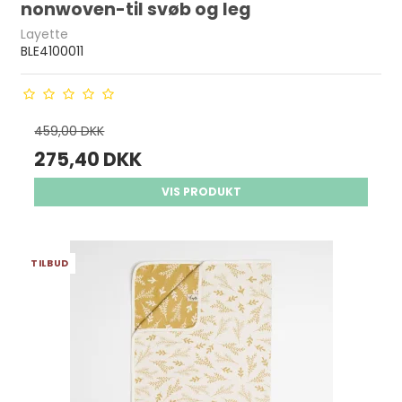
nonwoven-til svøb og leg
Layette
BLE4100011
459,00 DKK
275,40 DKK
VIS PRODUKT
TILBUD