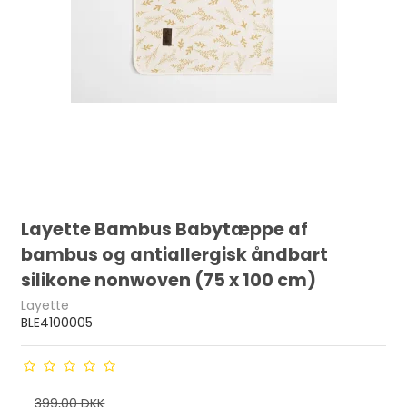
Layette Bambus Babytæppe af
bambus og antiallergisk åndbart
silikone nonwoven (75 x 100 cm)
Layette
BLE4100005
399,00 DKK