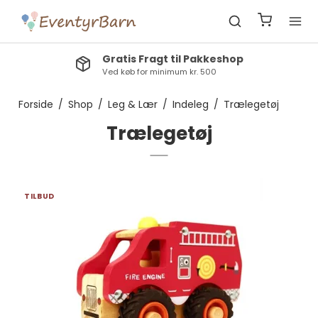
Tilmeld dig nyhedsbrevet
Klik og bliv en del af eventyret
Forside
/
Shop
/
Leg & Lær
/
Indeleg
/
Trælegetøj
Trælegetøj
TILBUD