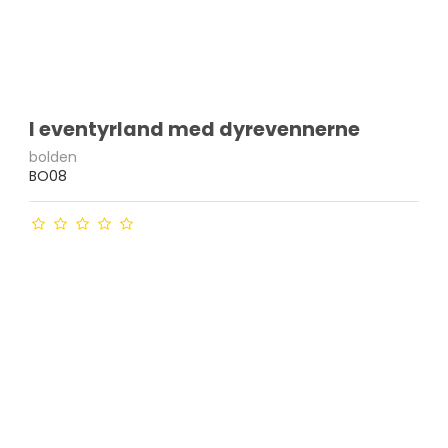
I eventyrland med dyrevennerne
bolden
BO08