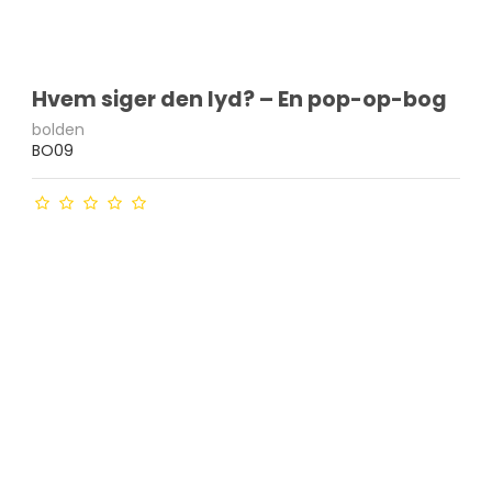
Hvem siger den lyd? – En pop-op-bog
bolden
BO09