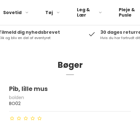
Leg &
Pleje &
Sovetid
Tøj
Lær
Pusle
Tilmeld dig nyhedsbrevet
30 dages returr
lik og bliv en del af eventyret
Hvis du har fortrudt di
Pargaard
Babylegetøj
Peppa Pig
Rolleleg
Plan Toys
Bøger
biler
Small foot
Trælegetøj
Tikiri
Bamser
Pib, lille mus
Rammelaartje
bolden
BO02
SOkind
Saga copenhagen