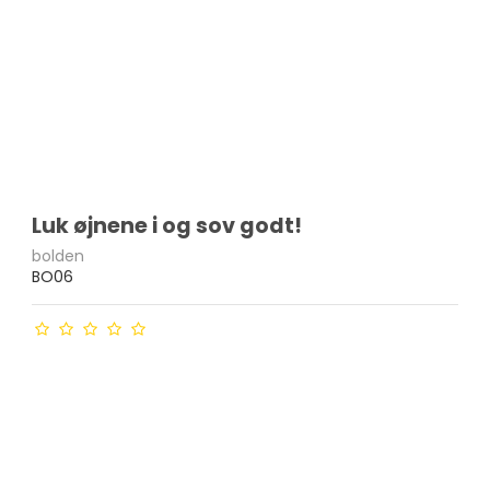
Luk øjnene i og sov godt!
bolden
BO06