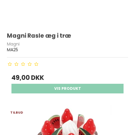
Magni Rasle æg i træ
Magni
MA25
49,00 DKK
VIS PRODUKT
TILBUD