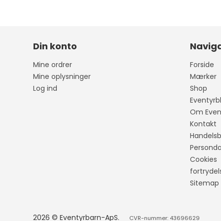
Din konto
Naviga
Mine ordrer
Forside
Mine oplysninger
Mærker
Log ind
Shop
Eventyrb
Om Event
Kontakt
Handelsb
Personda
Cookies
fortrydel
Sitemap
2026 © Eventyrbarn-ApS.
CVR-nummer: 43696629