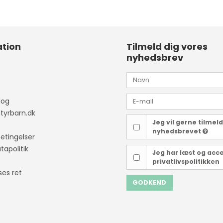
tion
Tilmeld dig vores
nyhedsbrev
log
yrbarn.dk
Jeg vil gerne tilmel
nyhedsbrevet
etingelser
tapolitik
Jeg har læst og acc
privatlivspolitikken
ses ret
GODKEND