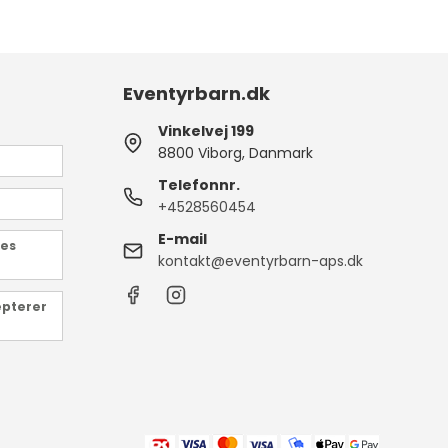
Eventyrbarn.dk
Vinkelvej 199
8800 Viborg, Danmark
Telefonnr.
+4528560454
E-mail
des
kontakt@eventyrbarn-aps.dk
epterer