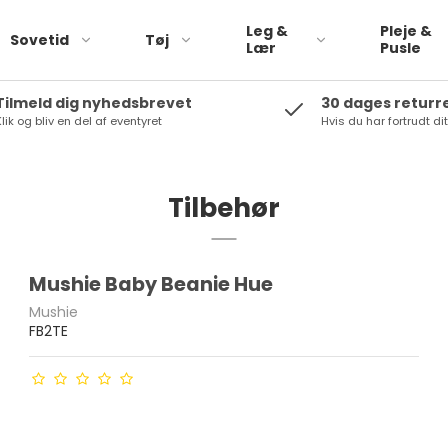
Leg &
Pleje &
Sovetid
Tøj
Lær
Pusle
Tilmeld dig nyhedsbrevet
30 dages returr
lik og bliv en del af eventyret
Hvis du har fortrudt di
Pargaard
Babylegetøj
Peppa Pig
Rolleleg
Plan Toys
Tilbehør
biler
Small foot
Trælegetøj
Tikiri
Bamser
Mushie Baby Beanie Hue
Rammelaartje
Mushie
FB2TE
SOkind
Saga copenhagen