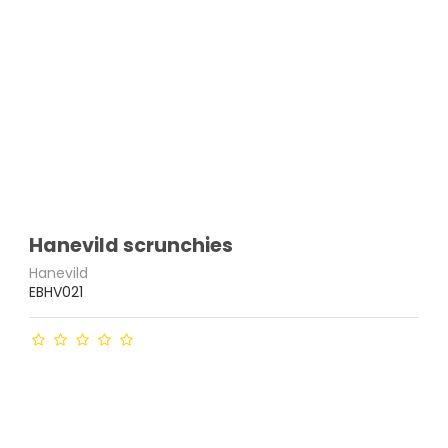
Hanevild scrunchies
Hanevild
EBHV021