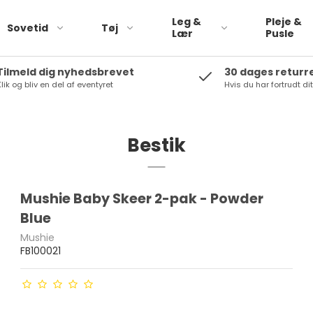
Leg &
Pleje &
Sovetid
Tøj
Lær
Pusle
Tilmeld dig nyhedsbrevet
30 dages returr
lik og bliv en del af eventyret
Hvis du har fortrudt di
Pargaard
Babylegetøj
Peppa Pig
Rolleleg
Plan Toys
Bestik
biler
Small foot
Trælegetøj
Tikiri
Bamser
Mushie Baby Skeer 2-pak - Powder
Rammelaartje
Blue
SOkind
Mushie
FB100021
Saga copenhagen