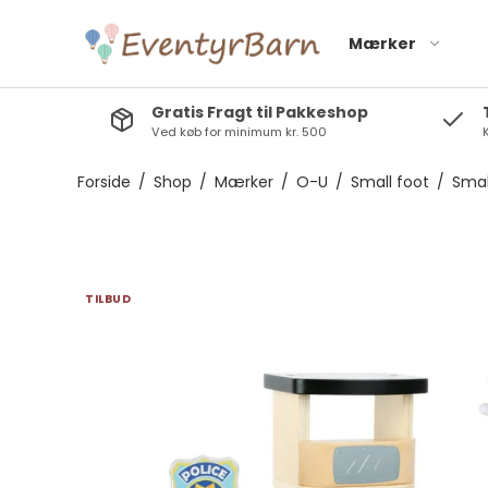
Mærker
Gratis Fragt til Pakkeshop
Ved køb for minimum kr. 500
K
Baby Dan A/S
Hanevild
Barbo toys
Kinder and Kids
Forside
/
Shop
/
Mærker
/
O-U
/
Small foot
/
Smal
Bolden
Layette
Cocoon Company
Lil´ Paradise
Copenhagen
Eco by Naty
TILBUD
lullaby planet
Filibabba
Magni
Frigg
Mushie
Gustaf och Linnea
Natruba
Mojo