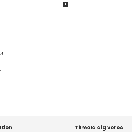
t!
e.
t.
tion
Tilmeld dig vores