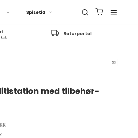
Spisetid
et
Returportal
t køb
litistation med tilbehør-
DKK
K