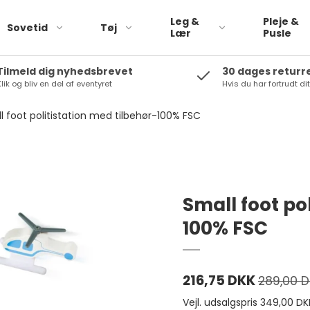
Leg &
Pleje &
Sovetid
Tøj
Lær
Pusle
Tilmeld dig nyhedsbrevet
30 dages returr
lik og bliv en del af eventyret
Hvis du har fortrudt di
Pargaard
Babylegetøj
Peppa Pig
l foot politistation med tilbehør-100% FSC
Rolleleg
Plan Toys
biler
Small foot
Trælegetøj
Tikiri
Bamser
Small foot po
Rammelaartje
100% FSC
SOkind
Saga copenhagen
216,75 DKK
289,00 
Vejl. udsalgspris 349,00 DK