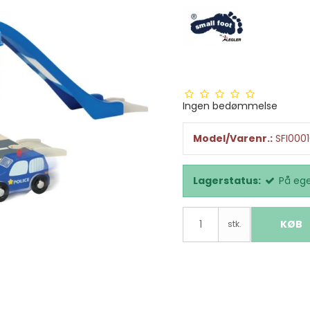
Ingen bedømmelse
Model/Varenr.:
SFI000
Lagerstatus:
På ege
KØB
stk.