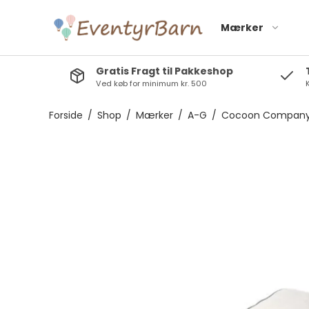
Mærker
Gratis Fragt til Pakkeshop
Ved køb for minimum kr. 500
K
Baby Dan A/S
Hanevild
Barbo toys
Kinder and Kids
Forside
/
Shop
/
Mærker
/
A-G
/
Cocoon Compan
Bolden
Layette
Cocoon Company
Lil´ Paradise
Copenhagen
Eco by Naty
lullaby planet
Filibabba
Magni
Frigg
Mushie
Gustaf och Linnea
Natruba
Mojo