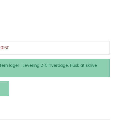
0160
tern lager | Levering 2-5 hverdage. Husk at skrive