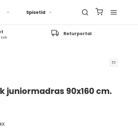
Spisetid
et
Returportal
t køb
 juniormadras 90x160 cm.
DKK