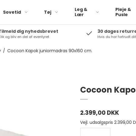
Leg &
Pleje &
Sovetid
Tøj
Lær
Pusle
Tilmeld dig nyhedsbrevet
30 dages returr
lik og bliv en del af eventyret
Hvis du har fortrudt di
Pargaard
Babylegetøj
Peppa Pig
y
/
Cocoon Kapok juniormadras 90x160 cm.
Rolleleg
Plan Toys
biler
Small foot
Trælegetøj
Tikiri
Bamser
Cocoon Kapok
Rammelaartje
SOkind
Saga copenhagen
2.399,00 DKK
Vejl. udsalgspris 2.399,00 