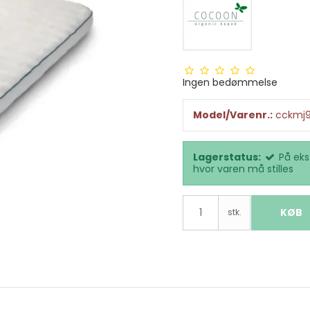
Ingen bedømmelse
Model/Varenr.:
cckmj9
Lagerstatus:
På eks
hvor varen må stilles
KØB
stk.