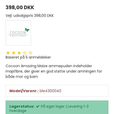
398,00 DKK
Vejl. udsalgspris 398,00 DKK
Baseret på
5
anmeldelser
Cocoon Amazing Maize ammepuden indeholder
majsfibre, der giver en god støtte under amningen for
både mor og barn
Model/Varenr.:
ble4300040
Lagerstatus:
På eget lager | Levering 1-3
hverdage