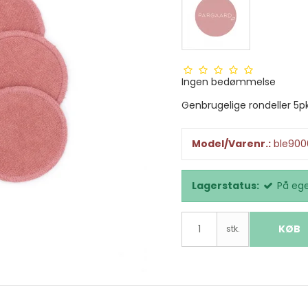
Ingen bedømmelse
Genbrugelige rondeller 5p
Model/Varenr.:
ble900
Lagerstatus:
På ege
KØB
stk.