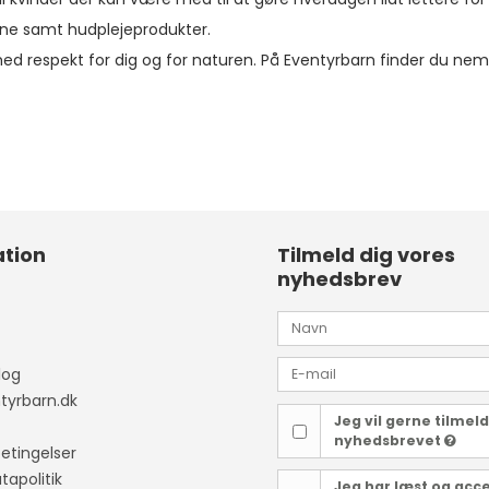
giejne samt hudplejeprodukter.
med respekt for dig og for naturen. På Eventyrbarn finder du nemli
tion
Tilmeld dig vores
nyhedsbrev
log
yrbarn.dk
Jeg vil gerne tilmel
nyhedsbrevet
etingelser
tapolitik
Jeg har læst og acc