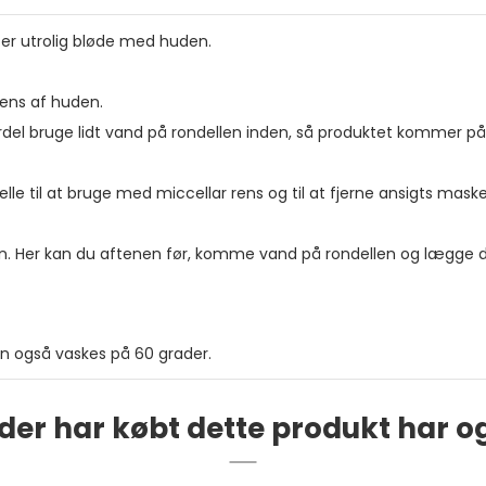
, er utrolig bløde med huden.
frens af huden.
el bruge lidt vand på rondellen inden, så produktet kommer på h
lle til at bruge med miccellar rens og til at fjerne ansigts mask
er kan du aftenen før, komme vand på rondellen og lægge de
n også vaskes på 60 grader.
der har købt dette produkt har o