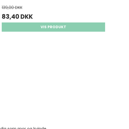
139,00 DKK
83,40 DKK
VIS PRODUKT
r dig som mor og kvinde.