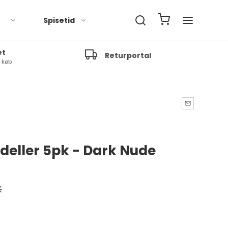
Spisetid
et
Returportal
t køb
deller 5pk - Dark Nude
K