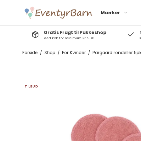
Mærker
Gratis Fragt til Pakkeshop
Ved køb for minimum kr. 500
K
Baby Dan A/S
Hanevild
Barbo toys
Kinder and Kids
Forside
/
Shop
/
For Kvinder
/
Pargaard rondeller 5p
Bolden
Layette
Cocoon Company
Lil´ Paradise
Copenhagen
Eco by Naty
TILBUD
lullaby planet
Filibabba
Magni
Frigg
Mushie
Gustaf och Linnea
Natruba
Mojo