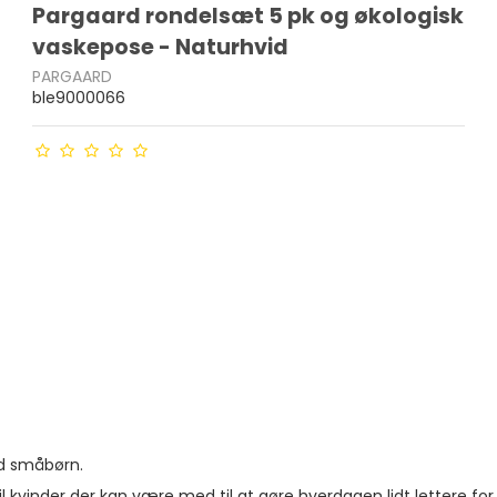
Pargaard rondelsæt 5 pk og økologisk
vaskepose - Naturhvid
PARGAARD
ble9000066
ed småbørn.
il kvinder der kan være med til at gøre hverdagen lidt lettere fo