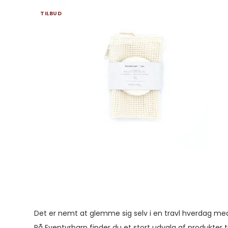
TILBUD
Det er nemt at glemme sig selv i en travl hverdag m
På Eventyrbarn finder du et stort udvalg af produkter t