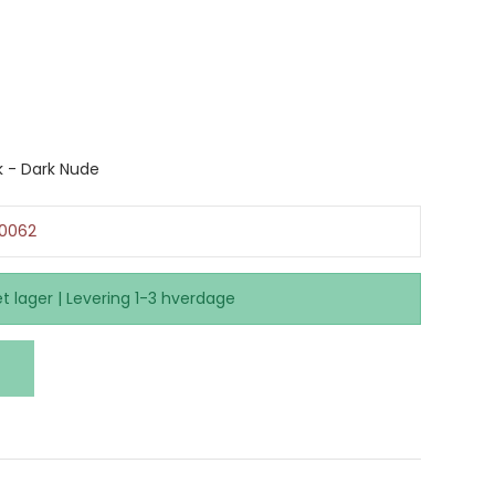
k - Dark Nude
0062
t lager | Levering 1-3 hverdage