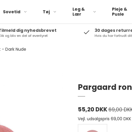
Leg &
Pleje &
Sovetid
Tøj
Lær
Pusle
Tilmeld dig nyhedsbrevet
30 dages returr
lik og bliv en del af eventyret
Hvis du har fortrudt di
Pargaard
Babylegetøj
Peppa Pig
k - Dark Nude
Rolleleg
Plan Toys
biler
Small foot
Trælegetøj
Tikiri
Bamser
Pargaard ron
Rammelaartje
SOkind
Saga copenhagen
55,20 DKK
69,00 DK
Vejl. udsalgspris 69,00 DKK