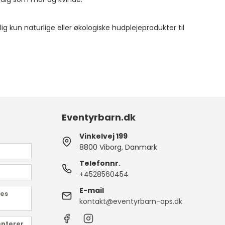
g kun naturlige eller økologiske hudplejeprodukter til
Eventyrbarn.dk
Vinkelvej 199
8800 Viborg, Danmark
Telefonnr.
+4528560454
E-mail
des
kontakt@eventyrbarn-aps.dk
epterer