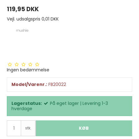
119,95 DKK
Vejl. udsalgspris 0,01 DKK
Ingen bedømmelse
Model/Varenr.:
FB20022
Lagerstatus:
På eget lager | Levering 1-3
hverdage
KØB
stk.