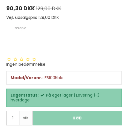
90,30 DKK
129,00 DKK
Vejl. udsalgspris 129,00 DKK
Ingen bedømmelse
Model/Varenr.:
FB1005ble
Lagerstatus:
På eget lager | Levering 1-3
hverdage
KØB
stk.