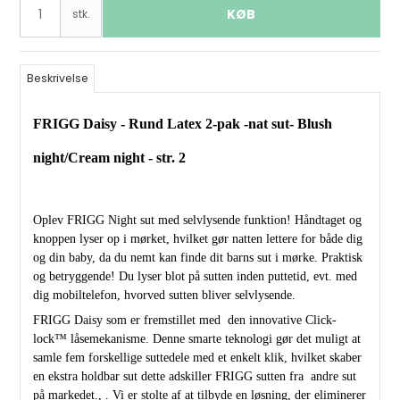
KØB
stk.
Beskrivelse
FRIGG Daisy - Rund Latex 2-pak -nat sut- Blush
night/Cream night - str. 2
Oplev FRIGG Night sut med selvlysende funktion! Håndtaget og
knoppen lyser op i mørket, hvilket gør natten lettere for både dig
og din baby, da du nemt kan finde dit barns sut i mørke. Praktisk
og betryggende! Du lyser blot på sutten inden puttetid, evt. med
dig mobiltelefon, hvorved sutten bliver selvlysende.
FRIGG Daisy som er fremstillet med den innovative Click-
lock™ låsemekanisme. Denne smarte teknologi gør det muligt at
samle fem forskellige suttedele med et enkelt klik, hvilket skaber
en ekstra holdbar sut dette adskiller FRIGG sutten fra andre sut
på markedet., . Vi er stolte af at tilbyde en løsning, der eliminerer