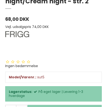
night/Cream night - str. 2
68,00 DKK
Vejl. udsalgspris 74,00 DKK
Ingen bedømmelse
Model/Varenr.:
sut5
Lagerstatus:
På eget lager | Levering 1-3
hverdage